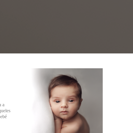
a a
queles
bebé