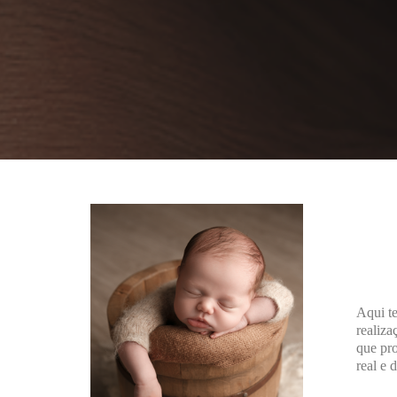
Aqui te
realiza
que pro
real e 