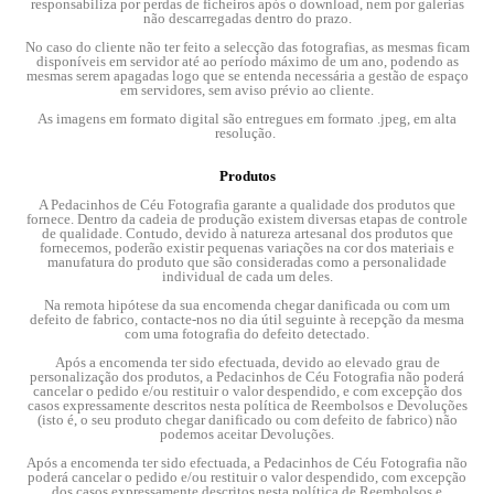
responsabiliza por perdas de ficheiros após o download, nem por galerias
não descarregadas dentro do prazo.
No caso do cliente não ter feito a selecção das fotografias, as mesmas ficam
disponíveis em servidor até ao período máximo de um ano, podendo as
mesmas serem apagadas logo que se entenda necessária a gestão de espaço
em servidores, sem aviso prévio ao cliente.
As imagens em formato digital são entregues em formato .jpeg, em alta
resolução.
Produtos
A Pedacinhos de Céu Fotografia garante a qualidade dos produtos que
fornece. Dentro da cadeia de produção existem diversas etapas de controle
de qualidade. Contudo, devido à natureza artesanal dos produtos que
fornecemos, poderão existir pequenas variações na cor dos materiais e
manufatura do produto que são consideradas como a personalidade
individual de cada um deles.
Na remota hipótese da sua encomenda chegar danificada ou com um
defeito de fabrico, contacte-nos no dia útil seguinte à recepção da mesma
com uma fotografia do defeito detectado.
Após a encomenda ter sido efectuada, devido ao elevado grau de
personalização dos produtos, a Pedacinhos de Céu Fotografia não poderá
cancelar o pedido e/ou restituir o valor despendido, e com excepção dos
casos expressamente descritos nesta política de Reembolsos e Devoluções
(isto é, o seu produto chegar danificado ou com defeito de fabrico) não
podemos aceitar Devoluções.
Após a encomenda ter sido efectuada, a Pedacinhos de Céu Fotografia não
poderá cancelar o pedido e/ou restituir o valor despendido, com excepção
dos casos expressamente descritos nesta política de Reembolsos e